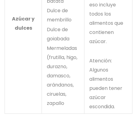
batata
eso incluye
Dulce de
todos los
Azúcar y
membrillo
alimentos que
dulces
Dulce de
contienen
goiabada
azúcar.
Mermeladas
(frutilla, higo,
Atención:
durazno,
Algunos
damasco,
alimentos
arándanos,
pueden tener
ciruelas,
azúcar
zapallo
escondida.