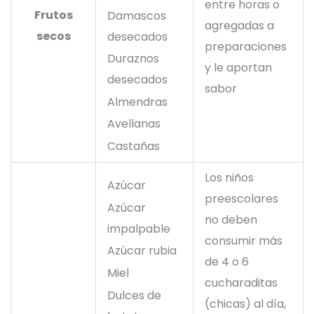
entre horas o
Frutos
Damascos
agregadas a
secos
desecados
preparaciones
Duraznos
y le aportan
desecados
sabor
Almendras
Avellanas
Castañas
Los niños
Azúcar
preescolares
Azúcar
no deben
impalpable
consumir más
Azúcar rubia
de 4 o 6
Miel
cucharaditas
Dulces de
(chicas) al día,